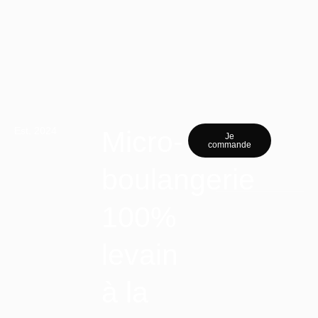
Est. 2024
Micro-
Je
commande
boulangerie
100%
levain
à la