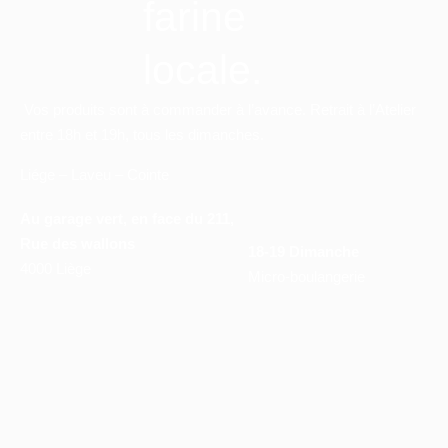
farine
locale.
Vos produits sont à commander à l’avance. Retrait à l’Atelier
entre 18h et 19h, tous les dimanches.
Liége – Laveu – Cointe
Au garage vert, en face du 211,
Rue des wallons
18-19 Dimanche
4000 Liège
Micro-boulangerie
Le Pain